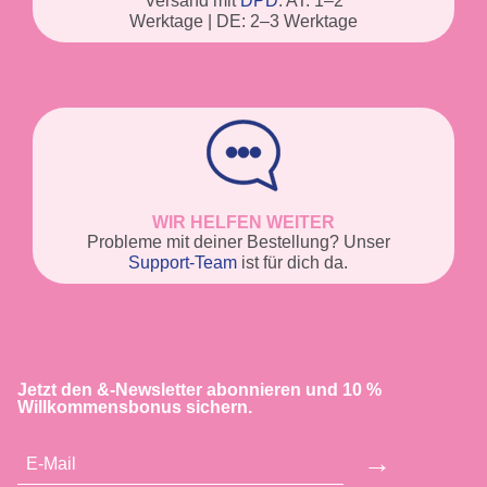
Versand mit
DPD
. AT: 1–2
Werktage | DE: 2–3 Werktage
WIR HELFEN WEITER
Probleme mit deiner Bestellung? Unser
Support-Team
ist für dich da.
Jetzt den &-Newsletter abonnieren und 10 %
Willkommensbonus sichern.
→