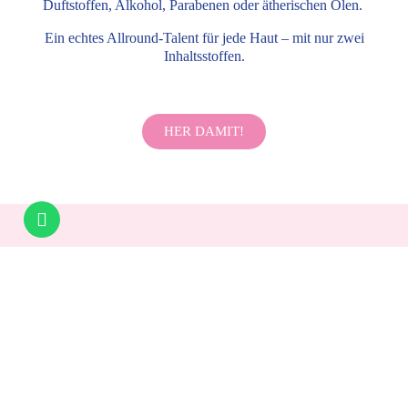
Duftstoffen, Alkohol, Parabenen oder ätherischen Ölen.
Ein echtes Allround-Talent für jede Haut – mit nur zwei
Inhaltsstoffen.
HER DAMIT!
HOCl Spray Mini 30ml Questions & Answers
Was ist HOCl und wie wirkt es auf der
Haut?