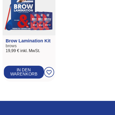
Brow Lamination Kit
brows
19,99 €
inkl. MwSt.
IN DEN
favorite_border
WARENKORB