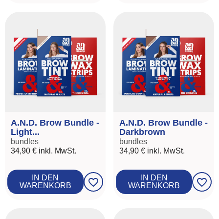
A.N.D. Brow Bundle -
A.N.D. Brow Bundle -
Light...
Darkbrown
bundles
bundles
34,90 €
inkl. MwSt.
34,90 €
inkl. MwSt.
IN DEN
IN DEN
favorite_border
favorite_border
WARENKORB
WARENKORB