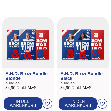
A.N.D. Brow Bundle -
A.N.D. Brow Bundle -
Blonde
Black
bundles
bundles
34,90 €
inkl. MwSt.
34,90 €
inkl. MwSt.
IN DEN
IN DEN
favorite_border
favorite_border
WARENKORB
WARENKORB