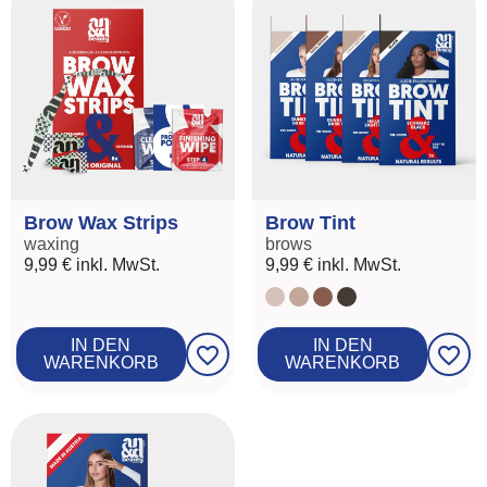
Brow Wax Strips
Brow Tint
waxing
brows
9,99 €
inkl. MwSt.
9,99 €
inkl. MwSt.
IN DEN
IN DEN
favorite_border
favorite_border
WARENKORB
WARENKORB