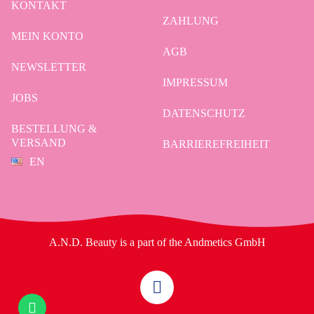
KONTAKT
ZAHLUNG
MEIN KONTO
AGB
NEWSLETTER
IMPRESSUM
JOBS
DATENSCHUTZ
BESTELLUNG &
VERSAND
BARRIEREFREIHEIT
EN
A.N.D. Beauty is a part of the Andmetics GmbH