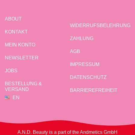
ABOUT
WIDERRUFSBELEHRUNG
KONTAKT
ZAHLUNG
MEIN KONTO
AGB
NEWSLETTER
IMPRESSUM
JOBS
DATENSCHUTZ
BESTELLUNG &
VERSAND
BARRIEREFREIHEIT
EN
A.N.D. Beauty is a part of the Andmetics GmbH