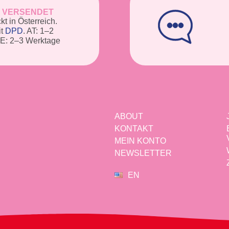
E VERSENDET
t in Österreich.
it
DPD
. AT: 1–2
DE: 2–3 Werktage
ABOUT
KONTAKT
MEIN KONTO
NEWSLETTER
EN