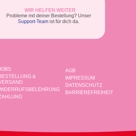
WIR HELFEN WEITER
Probleme mit deiner Bestellung? Unser
Support-Team
ist für dich da.
JOBS
AGB
BESTELLUNG &
IMPRESSUM
VERSAND
DATENSCHUTZ
WIDERRUFSBELEHRUNG
BARRIEREFREIHEIT
ZAHLUNG