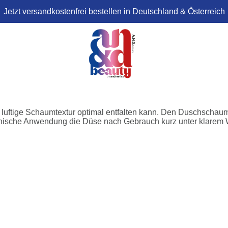
Jetzt versandkostenfrei bestellen in Deutschland & Österreich
e luftige Schaumtextur optimal entfalten kann. Den Duschschaum
ienische Anwendung die Düse nach Gebrauch kurz unter klarem 