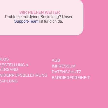
WIR HELFEN WEITER
Probleme mit deiner Bestellung? Unser
Support-Team
ist für dich da.
JOBS
AGB
BESTELLUNG &
IMPRESSUM
VERSAND
DATENSCHUTZ
WIDERRUFSBELEHRUNG
BARRIEREFREIHEIT
ZAHLUNG