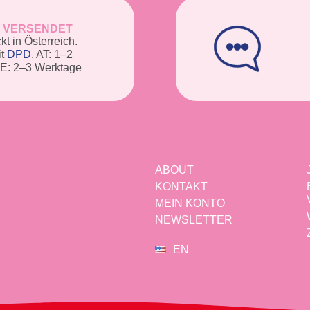
E VERSENDET
t in Österreich.
it
DPD
. AT: 1–2
DE: 2–3 Werktage
ABOUT
KONTAKT
MEIN KONTO
NEWSLETTER
EN