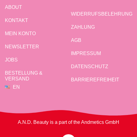
ABOUT
WIDERRUFSBELEHRUNG
KONTAKT
ZAHLUNG
MEIN KONTO
AGB
NEWSLETTER
IMPRESSUM
JOBS
DATENSCHUTZ
BESTELLUNG &
VERSAND
BARRIEREFREIHEIT
EN
A.N.D. Beauty is a part of the Andmetics GmbH