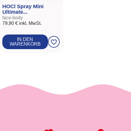
HOCl Spray Mini
Ultimate...
face-body
79,90 €
inkl. MwSt.
IN DEN
favorite_border
WARENKORB