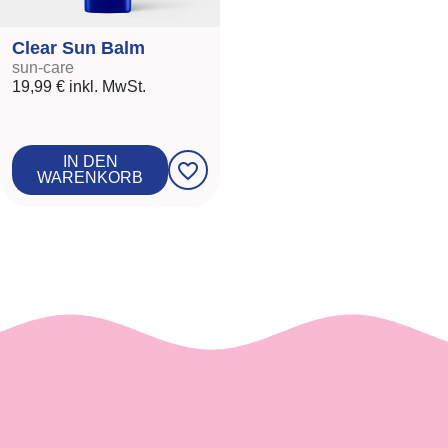
Clear Sun Balm
sun-care
19,99 €
inkl. MwSt.
IN DEN
favorite_border
WARENKORB