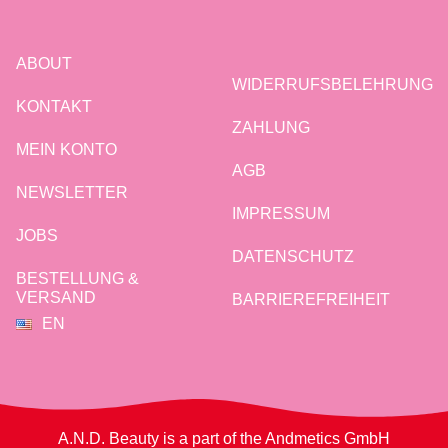
ABOUT
WIDERRUFSBELEHRUNG
KONTAKT
ZAHLUNG
MEIN KONTO
AGB
NEWSLETTER
IMPRESSUM
JOBS
DATENSCHUTZ
BESTELLUNG &
VERSAND
BARRIEREFREIHEIT
EN
A.N.D. Beauty is a part of the Andmetics GmbH