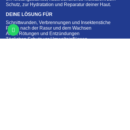
Schutz, zur Hydratation und Reparatur deiner Haut.
DEINE LÖSUNG FÜR
Schnittwunden, Verbrennungen und Insektenstiche
Pflege nach der Rasur und dem Wachsen
Akne, Rötungen und Entzündungen
Täglichen Schutz vor Umwelteinflüssen
Erfrischung auf Reisen, im Fitnessstudio und unterwegs
Gereizte, empfindliche und zu Akne neigende Haut
Sonnenbrand und Erholung nach Behandlungen
Schutz vor Ausbrüchen und Unterstützung der
Hautbarriere
HAUPTVORTEILE
Für alle Hauttypen geeignet – selbst für die
empfindlichste Haut
Medizinisch fundierte, hautreparierende und
entzündungshemmende Wirkung
Frei von Alkohol und Duftstoffen