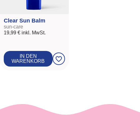
Clear Sun Balm
sun-care
19,99 €
inkl. MwSt.
IN DEN
favorite_border
WARENKORB