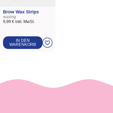
Brow Wax Strips
waxing
9,99 €
inkl. MwSt.
IN DEN
favorite_border
WARENKORB