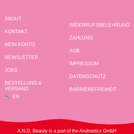
ABOUT
WIDERRUFSBELEHRUNG
KONTAKT
ZAHLUNG
MEIN KONTO
AGB
NEWSLETTER
IMPRESSUM
JOBS
DATENSCHUTZ
BESTELLUNG &
VERSAND
BARRIEREFREIHEIT
EN
A.N.D. Beauty is a part of the Andmetics GmbH